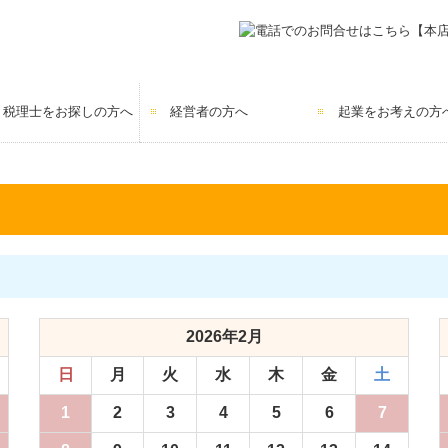
税理士をお探しの方へ
経営者の方へ
起業をお考えの方
当事務所の特長
顧問契約の流れ
料金について
お客様・提携先
税務・会計
デジタル化支援
経営サポート
リスクマネジメント
事業承継・M&A
2026年2月
日
月
火
水
木
金
土
1
2
3
4
5
6
7