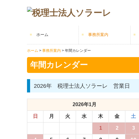
ホーム
事務所案内
ホーム
事務所案内
年間カレンダー
概要・アクセス
代表ご挨拶
スタッフ紹介
経営理念
年間カレンダー
年間カレンダー
2026年 税理士法人ソラーレ 営業日
2026年1月
日
月
火
水
木
金
土
1
2
3