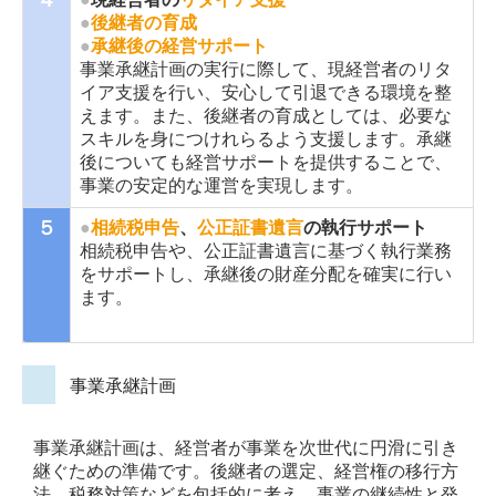
●
後継者の育成
●
承継後の経営サポート
事業承継計画の実行に際して、現経営者のリタ
イア支援を行い、安心して引退できる環境を整
えます。また、後継者の育成としては、必要な
スキルを身につけれらるよう支援します。承継
後についても経営サポートを提供することで、
事業の安定的な運営を実現します。
５
●
相続税申告
、
公正証書遺言
の執行サポート
相続税申告や、公正証書遺言に基づく執行業務
をサポートし、承継後の財産分配を確実に行い
ます。
事業承継計画
事業承継計画は、経営者が事業を次世代に円滑に引き
継ぐための準備です。後継者の選定、経営権の移行方
法、税務対策などを包括的に考え、事業の継続性と発