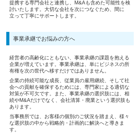
提携する専門会社と連携し、M&Aも含めた可能性を検
討いたします。大切な会社を次につなぐため、間に
顧問契約の流れ
立って丁寧にサポートします。
料金について
お客様・提携先
事業承継でお悩みの方へ
経営者の方へ
経営者の高齢化にともない、事業承継の課題を抱える
企業が増えています。事業承継は、単にビジネスの所
税務・会計
有権を次の世代へ移すだけではありません。
デジタル化支援
企業の持続可能な成長、従業員の雇用継続、そして社
会への貢献を確保するためには、専門家による適切な
経営サポート
対策が不可欠です。また、事業承継の選択肢には、相
続やM&Aだけでなく、会社清算・廃業という選択肢も
リスクマネジメント
あります。
当事務所では、お客様の個別のご状況を踏まえ、様々
事業承継・M&A
な選択肢の中から戦略的・計画的に解決へと導きま
す。
起業をお考えの方へ