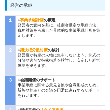
経営の承継
１
●
事業承継計画
の策定
経営者の意向を基に、後継者選定や承継方法、
税務対策を考慮した具体的な事業承継計画を策
定します。
２
●
議決権分散対策
の検討
経営権が特定の人物に集中しないよう、株式の
分散や適切な持株構造を検討し、安定した経営
体制を築きます。
３
●
会議開催のサポート
事業承継に関する意見交換や合意形成のため、
親族や株主との会議を円滑に進行するサポート
を行います。
４
●
現経営者の
リタイア支援