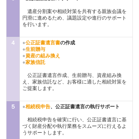
遺産分割案や相続対策を共有する親族会議を
円滑に進めるため、議題設定や進行のサポート
を行います。
４
●
公正証書遺言書
の作成
●
生前贈与
●
資産の組み換え
●
家族信託
公正証書遺言作成、生前贈与、資産組み換
え、家族信託など、お客様に適した相続対策を
ご提案します。
５
●
相続税申告
、公正証書遺言の執行サポート
相続税申告を確実に行い、公正証書遺言に基
づく財産分配や執行業務をスムーズに行えるよ
うサポートします。